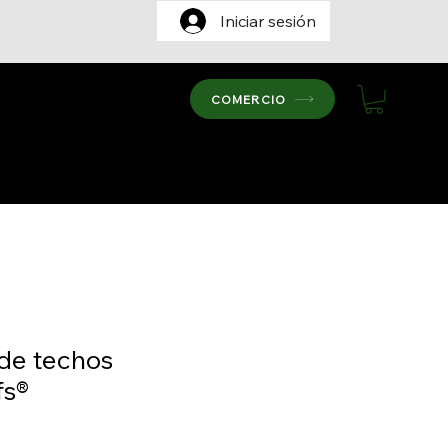
Iniciar sesión
cador certificado
COMERCIO
supuesto
de techos
fs®