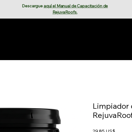
Descargue
aquí el Manual de Capacitación de
RejuvaRoofs.
ct
Contact
Contact
Shop
Conviértete en un apli
tete en distribuidor
Solicitar presupuesto
Solicitar pre
Limpiador 
RejuvaRoo
Precio
29,85 US$