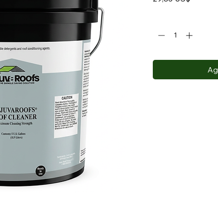
Cantidad
*
Agr