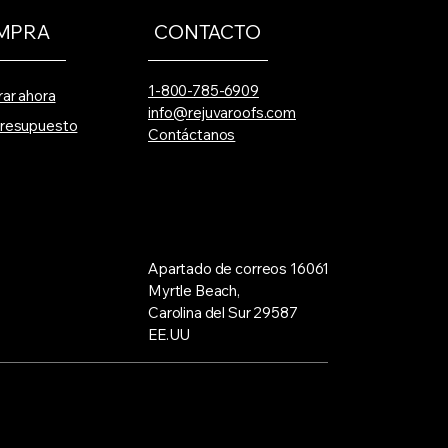
MPRA
CONTACTO
1-800-785-6909
ar ahora
info@rejuvaroofs.com
 presupuesto
Contáctanos
Apartado de correos 16061
Myrtle Beach,
Carolina del Sur 29587
EE.UU